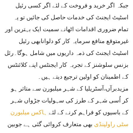
جبکہ اگر خرید و فروخت کے لئے اگر کسی رئیل
اسٹیٹ ایجنٹ کی خدمات حاصل کی جائیں تو یہ
تمام ضروری اقدامات اٹھانے سمیت ایک بہترین اور
غیرمتوقع منافع سرمایہ کار کو دلوانابھی رئیل
اسٹیٹ ایجنٹ کی ذمہ داریوں میں شامل ہوگا۔رئل
بزنس سلوشنز کے تجربہ کار ایجنٹس اپنے کلائنٹس
کے اطمینان کو اولین ترجیع دیتے ہیں۔
مزیدبرآں،آسٹریلیا کے شہر میلبورن سے متاثر ہو
کر اُسی شہر کے طرز کی سہولیات جڑواں شہر
کے باسیوں کو فراہم کرنے کے لئے
ہاکس میلبورن
سٹی راولپنڈی
بھی متعارف کروائی گئی ہے جوبین