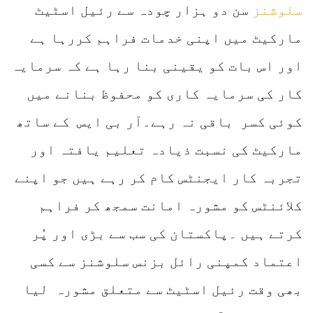
سلوشنز
سن دو ہزار چودہ سے رئیل اسٹیٹ
مارکیٹ میں اپنی خدمات فراہم کررہا ہے
اور اس بات کو یقینی بنا رہا ہے کہ سرمایہ
کار کی سرمایہ کاری کو محفوظ بنانے میں
کوئی کسر باقی نہ رہے۔آر بی ایس کے ساتھ
مارکیٹ کی نسبت ذیادہ تعلیم یافتہ اور
تجربہ کار ایجنٹس کام کر رہے ہیں جو اپنے
کلائنٹس کو مشورہ امانت سمجھ کر فراہم
کرتے ہیں ۔پاکستان کی سب سے بڑی اور پُر
اعتماد کمپنی رائل بزنس سلوشنز سے کسی
بھی وقت رئیل اسٹیٹ سے متعلق مشورہ لیا