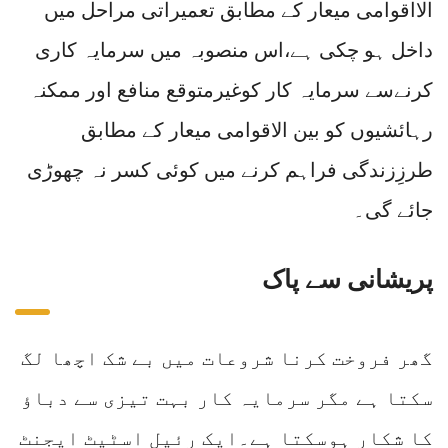
الااقوامی میعار کے مطابق تعمیراتی مراحل میں
داخل ہو چکی ہے،اس منصوبہ میں سرمایہ کاری
کرنےسے سرمایہ کار کوغیرمتوقع منافع اور ممکنہ
رہائشیوں کو بین الاقوامی میعار کے مطابق
طرزِزندگی فراہم کرنے میں کوئی کسر نہ چھوڑی
جائے گی۔
پریشانی سے پاک
گھر فروخت کرنا شروعات میں بے شک اچھا لگ
سکتا ہے مگر سرمایہ کار بہت تیزی سے دباؤ
کا شکار ہوسکتا ہے۔ایک رئیل اسٹیٹ ایجنٹ