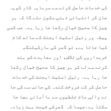
کی خدمات حاصل کرنے سے سرمایہ کار کویہ
جان کر انتہائی ذہنی سکون ملے گا کہ ہر
چیز کا صحیح خیال رکھا جا رہا ہے۔ جب کسی
پیشہ ور رئیل اسٹیٹ ایجنٹ کے ساتھ کام
کیا جاتا ہے، تو گھر کی مارکیٹنگ،
خریداروں کی تلاش، اور معاہدے کو بند
کرنے سے لے کر ہر چیز کا صحیح خیال رکھا
جا رہا ہے۔ رئیل اسٹیٹ ایجنٹ کی خدمات
حاصل کر کے فروخت کندہ کی جانب سے کی جا
نے والی عام غلطیوں سے باآسانی بچا جا
سکتا ہے۔جیسا کہ گھرکی قیمت بہت زیادہ