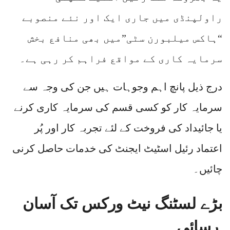
راولپنڈی میں جاری ایک اور نئے منصوبے
“ہاکس میلبورن سٹی”میں بھی منافع بخش
سرمایہ کاری کے مواقع فراہم کر رہی ہے۔
درج ذیل پانچ اہم وجوہات ہیں جن کی وجہ سے
سرمایہ کار کو کسی قسم کی سرمایہ کاری کرنے
یا جائیداد کی فروخت کے لئے تجربہ کار اور پُر
اعتماد رئیل اسٹیٹ ایجنٹ کی خدمات حاصل کرنی
چائیں۔
بڑے لسٹنگ نیٹ ورکس تک آسان
رسائی