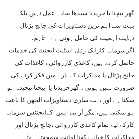
گھر بیچنا یا خریدنا سیدھا سادہ عمل نہیں بلکہ
بہت سے اہم ترین دستاویزات کی جانچ پڑتال
نہایت اہمیت کی حامل ہوتی ہے۔ تاہم،
اگرسرمایہ کارایک رئیل اسٹیٹ ایجنٹ کی خدمات
حاصل کرتے ہیں، کاغذی کارروائی ، کاغذات کی
جانچ پڑتال یا مذاکرات کے بارے میں فکر کرنے کی
ضرورت نہیں ہوتی۔ گھرخریدنا یا بیچنا پیچیدہ ہو
سکتا ہے اور بہت ساری دستاویزات الجھن کا باعث
ہو سکتی ہیں، مگر آر بی ایس کےایجنٹس سرمایہ
کارکے لیے تمام کاغذی کارروائی ،جانچ پڑتال اور
مذاکرات کا خیال رکھنا امانت سمجھتے ہوئے