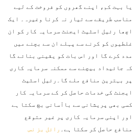
یا بہت کم، اپنے گھروں کو فروخت کے لیے
مناسب طریقے سے تیار نہ کرنا وغیرہ۔ ایک
اچھا رئیل اسٹیٹ ایجنٹ سرمایہ کار کو ان
غلطیوں کو کرنے سے پہلے ان سے بچنے میں
مدد کرے گا اور اس بات کو یقینی بنائے گا
کہ جائیداد بیچنے سے ممکنہ سرمایہ کاری
پر بہترین منافع ملے گا۔رئیل اسٹیٹ
ایجنٹ کی خدمات حاصل کر کے سرمایہ کار
کسی بھی پریشانی سے باآسانی بچ سکتا ہے
اور اپنی سرمایہ کاری پر غیر متوقع
منافع حاصل کر سکتا ہے۔
رائل بز نس