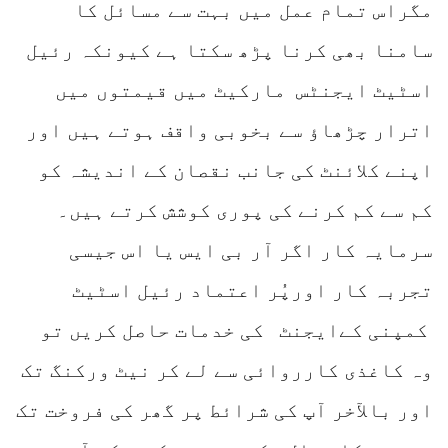
مگراس تمام عمل میں بہت سے مسائل کا
سامنا بھی کرنا پڑھ سکتا ہے کیونکہ رئیل
اسٹیٹ ایجنٹس مارکیٹ میں قیمتوں میں
اترار چڑھاؤ سے بخوبی واقف ہوتے ہیں اور
اپنے کلائنٹ کی جانب نقصان کے اندیشہ کو
کم سے کم کرنے کی پوری کوشش کرتے ہیں۔
سرمایہ کار اگر آر بی ایس یا اس جیسی
تجربہ کار اورپُر اعتماد رئیل اسٹیٹ
کمپنی کےایجنٹ کی خدمات حاصل کریں تو
وہ کاغذی کارروائی سے لے کر نیٹ ورکنگ تک
اور بالآخر آپ کی شرائط پر گھر کی فروخت تک