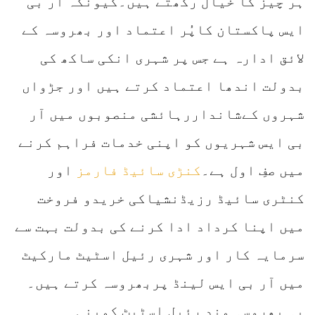
ہر چیز کا خیال رکھتے ہیں۔کیونکہ آر بی
ایس پاکستان کاپُر اعتماد اور بھروسہ کے
لائق ادارہ ہے جس پر شہری انکی ساکھ کی
بدولت اندھا اعتماد کرتے ہیں اور جڑواں
شہروں کےشانداررہائشی منصوبوں میں آر
بی ایس شہریوں کو اپنی خدمات فراہم کرنے
میں صفِ اول ہے۔
کنڑی سائیڈ فارمز
اور
کنٹری سائیڈ رزیڈنشیاکی خریدو فروخت
میں اپنا کرداد ادا کرنے کی بدولت بہت سے
سرمایہ کار اور شہری رئیل اسٹیٹ مارکیٹ
میں آر بی ایس لینڈ پربھروسہ کرتے ہیں۔
یہ بھروسہ مند رئیل اسٹیٹ کمپنی