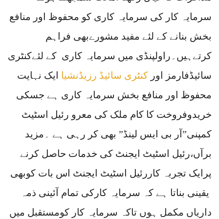
سرمایہ کار کی سرمایہ کاری کو محفوظ اور منافع
بخش بنانے کے لئے مفید مشورےبھی فراہم
کرتےہیں۔راولپنڈی میں سرمایہ کاری کے لئےکنٹری
سائیڈفارمز اور
کنٹری سائیڈ رزیڈنشیا
ایک نہایت
محفوظ اور منافع بخش سرمایہ کاری ہے جسکی
خریدوفروخت کا کام ملک کی معرو رئیل اسٹیٹ
کمپنی”آر بی ایس لینڈ” بھی کر رہی ہے ۔مزید
برآں،رئیل اسٹیٹ ایجنٹ کی خدمات حاصل کرنے
پرایک تجربہ کاررئیل اسٹیٹ ایجنٹ اس بات کوبھی
یقینی بناتا ہے کہ سرمایہ کارکی تمام آئینی ذمہ
داریاں مکمل ہوں تاکہ سرمایہ کار کومستقبل میں