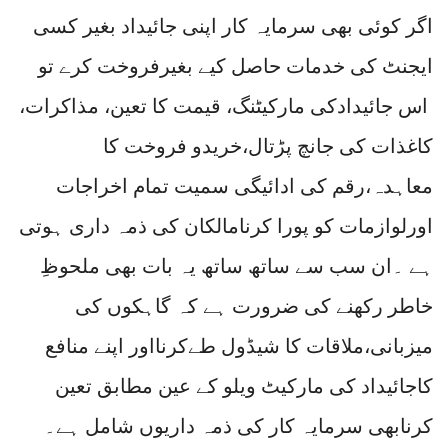
اگر کوئی بھی سرمایہ کار اپنی جائیداد بغیر کسی
ایجنٹ کی خدمات حاصل کیے بغیرفروخت کرے تو
اس جائیدادکی مارکیٹنگ، قیمت کا تعین، مذاکرات،
کاغذات کی جانچ پڑتال،خریدو فروخت کا
معاہدہ،رقم کی ادائیگی سمیت تمام اخراجات
اورلوازمات کو پورا کرنامالکان کی ذمہ داری ہوتی
ہے ۔ان سب سے ساتھ ساتھ یہ بات بھی ملحوظِ
خاطر رکھنے کی ضرورت ہے کہ گاہکوں کی
میزبانی،ملاقات کا شیڈول طےکرنااور اپنے منافع
کاجائیداد کی مارکیٹ ویلو کے عین مطابق تعین
کرنابھی سرمایہ کار کی ذمہ داریوں شامل ہے۔