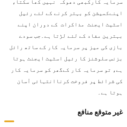
سرمایہ کارکبھی دھوکہ نہیں کھا سکتا،
اپنےکمیشن کو بہتر کرنے کے لئے رئیل
اسٹیٹ ایجنٹ مذاکرات کے دوران اپنے
بہترین مفاد کے لئے لڑتا ہے۔جب سودے
بازی کی میز پر سرمایہ کار کے ساتھ رائل
بزنس سلوشنز کا رئیل اسٹیٹ ایجنٹ ہوتا
ہے، تو سرمایہ کار کےگھر کو سرمایہ کار
کی شرائط پر فروخت کرناانتہائی آسان
ہوتا ہے۔
غیر متوقع منافع