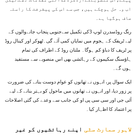
اب وہ حل ہوچکے ہیں، جس سے اس کی پیشرفت کا راستہ
صاف ہوگیا ہے۔
رنگ روڈسدرن لوپ 3کی تکمیل سےجنوبی پنجاب جانےوالوں کے
لیے ٹریفک کے ہجوم میں نمایاں کمی آئے گی۔ٹھوکر اور کینال روڈ
پر ٹریف کا دباؤ کم ہوگا۔ ملتان روڈ کے اطراف کی تمام
ہاؤسنگ سکیموں کے رہائشی بھی اس منصوبے سے مستفید
ہوں گے۔
ایک سوال پر، انہوں نے تھانوں کو عوام دوست بنانے کی ضرورت
پر زور دیا، اور انہوں نے تھانوں میں ماحول کو بہتر بنانے کے لیے
آئی جی اور سی سی پی او کی جانب سے وعدے کی گئی اصلاحات
پر اعتماد کا اظہار کیا۔
لاہور سمارٹ سٹی
اپنے رہائشیوں کو غیر