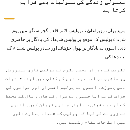
معمولی زندگی کی سہولیات بھی فراہم
کرتا ہے
مزید برآں، وزیراعلیٰ نے پولیس لائنز قلعہ گجر سنگھ میں یوم
شہداء پولیس کے موقع پر پولیس شہداء کی یادگار پر حاضری
دی۔ انہوں نے یادگار پر پھول چڑھائے اور بہادر پولیس شہداء کے
لیے دعا کی۔
تقریب کے دوران محسن نقوی نے پولیس غازی میموریل
پر حاضری دی اور مہمانوں کی کتاب میں اپنے تاثرات
بھی چھوڑے۔ انہوں نے پولیس افسران اور جوانوں کی
جرات کو سراہا جنہوں نے عوام کے جان و مال کے تحفظ
کے لیے بے خوفی سے اپنی جانیں قربان کیں۔ انہوں
نے زور دے کر کہا کہ پولیس کے شہداء ہمارے دلوں
میں ایک خاص مقام رکھتے ہیں۔