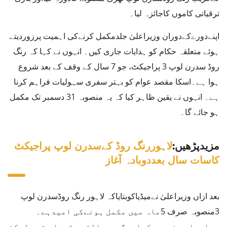
ترقیاتی کاموں کاجائزہ لیا۔
اپنےدورےکےدوران وزیراعلیٰ جلدمکمل کرنےکی اہمیت پرزوردیتے
ہوئے متعلقہ حکام کو ہدایات جاری کیں۔ انہوں نے کہا کہ رنگ
روڈ سدرن لوپ 3 پراجیکٹ، جو 7 سال کے وقف کے بعد شروع
ہوا ہے۔اسکا مقصد عوام کو بہتر سفری سہولیات فراہم کرنا
ہے۔ انہوں نے یقین ظاہر کیا کہ یہ منصوبہ 31 دسمبر تک مکمل
ہو جائے گا۔
مزیدپڑھیں:
لاہوررنگ روڈ کےسدرن لوپ پراجیکٹ
کاسات سال بعددوبادہ آغاز
بعد ازاں وزیراعلیٰ نےمیڈیاکوبتایاکہ لاہور رنگ روڈسدرن لوپ
3منصوبہ صرف 5ماہ میں مکمل ہونےکی امیدہے۔
پہلے،اس منصوبےکےاردگردعدالتی مقدمات تھے.لیکن