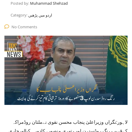
Posted by:
Muhammad Shehzad
اردو میں پڑھیں
Category:
No Comments
لاہور:نگراں وزیراعلیٰ پنجاب محسن نقوی نےملتان روڈمراکہ
کےقریب رنگ روڈسدرن لوپ تھری منصوبے کادورہ کیااورجاری