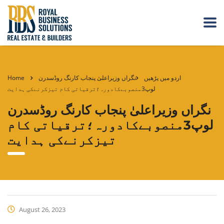
اردو میں پڑھیں
نگراں وزیراعلیٰ پنجاب کارنگ روڈسدرن
Home
لوپ3منصوبےکادورہ؛ترقیاتی کام تیزکرنےکی ہدایت
نگراں وزیراعلیٰ پنجاب کارنگ روڈسدرن
لوپ3منصوبےکادورہ؛ترقیاتی کام
تیزکرنےکی ہدایت
August 26, 2023